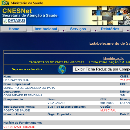
Estabelecimento de S
Identificação
CADASTRADO NO CNES EM: 4/10/2013
ULTIMA ATUALIZAÇÃO EM: 2/8
Veja onde se localiza:
Nome:
CNES:
UBS FAZENDINHA
73412
Nome Empresarial:
CPF:
MUNICIPIO DE GOIANESIA DO PARA
--
Logradouro:
Númer
COMUNIDADE FAZENDINHA
S/N
Complemento:
Bairro:
CEP:
Municí
VILA JANARI
68639000
GOIANE
Tipo Estabelecimento:
Sub Tipo Estabelecimento:
Gestão:
POSTO DE SAUDE
MUNICIPAL
Número Alvará:
Órgão Expedidor:
Data E
Horário de Funcionamento:
VISUALIZAR HORÁRIO