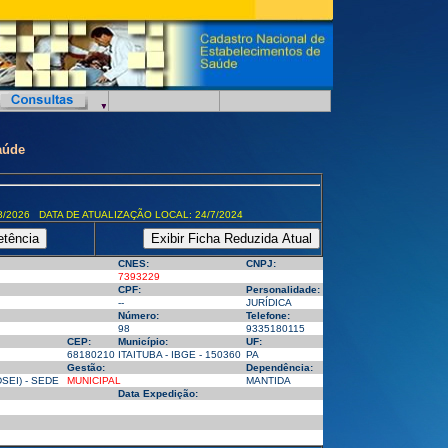
aúde
8/2026 DATA DE ATUALIZAÇÃO LOCAL: 24/7/2024
CNES:
CNPJ:
7393229
CPF:
Personalidade:
--
JURÍDICA
Número:
Telefone:
98
9335180115
CEP:
Município:
UF:
68180210
ITAITUBA - IBGE - 150360
PA
Gestão:
Dependência:
SEI) - SEDE
MUNICIPAL
MANTIDA
Data Expedição: