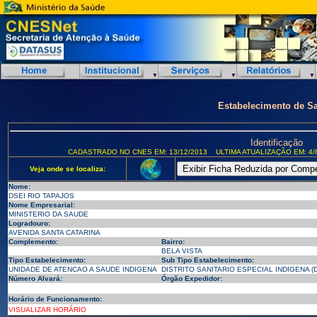
Estabelecimento de S
Identificação
CADASTRADO NO CNES EM: 13/12/2013
ULTIMA ATUALIZAÇÃO EM: 4/
Veja onde se localiza:
Nome:
DSEI RIO TAPAJOS
Nome Empresarial:
MINISTERIO DA SAUDE
Logradouro:
AVENIDA SANTA CATARINA
Complemento:
Bairro:
BELA VISTA
Tipo Estabelecimento:
Sub Tipo Estabelecimento:
UNIDADE DE ATENCAO A SAUDE INDIGENA
DISTRITO SANITARIO ESPECIAL INDIGENA (D
Número Alvará:
Órgão Expedidor:
Horário de Funcionamento:
VISUALIZAR HORÁRIO