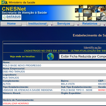
Estabelecimento de S
Identificação
CADASTRADO NO CNES EM: 4/7/2015
ULTIMA ATUALIZAÇÃO EM: 5/8
Veja onde se localiza:
Nome:
POLO BASE NOVO PROGRESSO
Nome Empresarial:
DSEI RIO TAPAJOS
Logradouro:
RUA TAPAJOS
Complemento:
Bairro:
CEP:
ALTOS
BELA VISTA
68193
Tipo Estabelecimento:
Sub Tipo Estabelecimento:
Gestão
UNIDADE DE ATENCAO A SAUDE INDIGENA
POLO BASE TIPO II - SEDE
MUNIC
Número Alvará:
Órgão Expedidor:
Horário de Funcionamento:
VISUALIZAR HORÁRIO