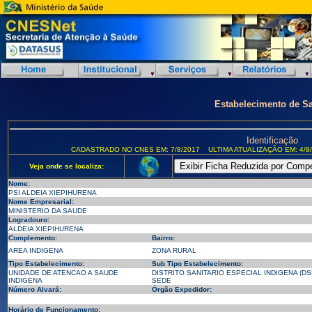
Estabelecimento de S
Identificação
CADASTRADO NO CNES EM: 7/8/2017
ULTIMA ATUALIZAÇÃO EM: 4/8
Veja onde se localiza:
Nome:
PSI ALDEIA XIEPIHURENA
Nome Empresarial:
MINISTERIO DA SAUDE
Logradouro:
ALDEIA XIEPIHURENA
Complemento:
Bairro:
AREA INDIGENA
ZONA RURAL
Tipo Estabelecimento:
Sub Tipo Estabelecimento:
UNIDADE DE ATENCAO A SAUDE
DISTRITO SANITARIO ESPECIAL INDIGENA (DSE
INDIGENA
SEDE
Número Alvará:
Órgão Expedidor:
Horário de Funcionamento: