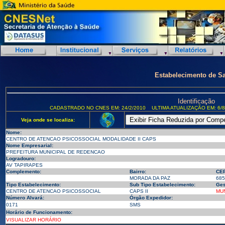
Estabelecimento de S
Identificação
CADASTRADO NO CNES EM: 24/2/2010
ULTIMA ATUALIZAÇÃO EM: 6/8
Veja onde se localiza:
Nome:
CENTRO DE ATENCAO PSICOSSOCIAL MODALIDADE II CAPS
Nome Empresarial:
PREFEITURA MUNICIPAL DE REDENCAO
Logradouro:
AV TAPIRAPES
Complemento:
Bairro:
CEP
MORADA DA PAZ
685
Tipo Estabelecimento:
Sub Tipo Estabelecimento:
Ges
CENTRO DE ATENCAO PSICOSSOCIAL
CAPS II
MUN
Número Alvará:
Órgão Expedidor:
0171
SMS
Horário de Funcionamento:
VISUALIZAR HORÁRIO