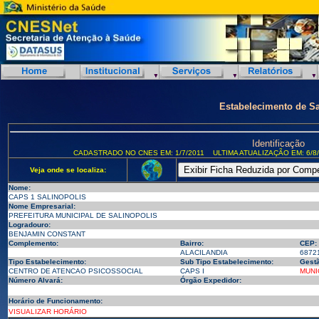
Estabelecimento de S
Identificação
CADASTRADO NO CNES EM: 1/7/2011
ULTIMA ATUALIZAÇÃO EM: 6/8
Veja onde se localiza:
Nome:
CAPS 1 SALINOPOLIS
Nome Empresarial:
PREFEITURA MUNICIPAL DE SALINOPOLIS
Logradouro:
BENJAMIN CONSTANT
Complemento:
Bairro:
CEP:
ALACILANDIA
6872
Tipo Estabelecimento:
Sub Tipo Estabelecimento:
Gestã
CENTRO DE ATENCAO PSICOSSOCIAL
CAPS I
MUNI
Número Alvará:
Órgão Expedidor:
Horário de Funcionamento:
VISUALIZAR HORÁRIO