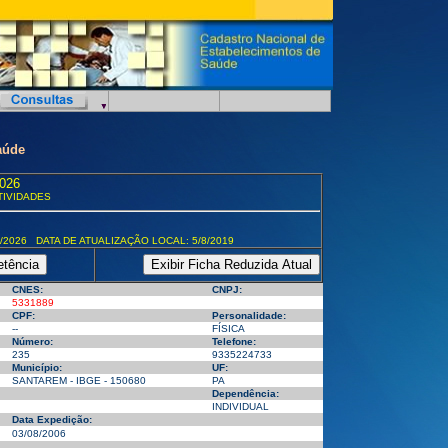
aúde
026
TIVIDADES
/2026 DATA DE ATUALIZAÇÃO LOCAL: 5/8/2019
CNES:
CNPJ:
5331889
CPF:
Personalidade:
--
FÍSICA
Número:
Telefone:
235
9335224733
Município:
UF:
SANTAREM - IBGE - 150680
PA
Dependência:
INDIVIDUAL
Data Expedição:
03/08/2006