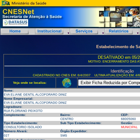
Estabelecimento de S
DESATIVADO em 05/2
MOTIVO: ENCERRAMENTO DAS A
Identificação
CADASTRADO NO CNES EM: 6/4/2007
ULTIMA ATUALIZAÇÃO EM: 4/6
Veja onde se localiza:
Nome:
EVA ELIANE GENTIL ALCOFORARO DINIZ
Nome Empresarial:
EVA ELIANE GENTIL ALCOFORADO DINIZ
Logradouro:
RUA FLORIANO PEIXOTO
Complemento:
Bairro:
CEP:
CENTRO
68005060
Tipo Estabelecimento:
Sub Tipo Estabelecimento:
Gestão:
CONSULTORIO ISOLADO
MUNICIPAL
Número Alvará:
Órgão Expedidor:
027
SMS