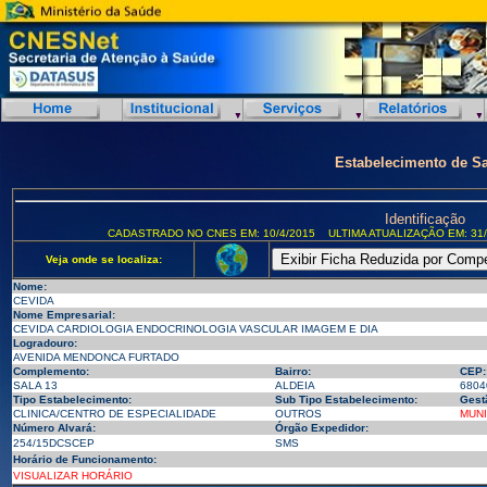
Estabelecimento de S
Identificação
CADASTRADO NO CNES EM: 10/4/2015
ULTIMA ATUALIZAÇÃO EM: 31/
Veja onde se localiza:
Nome:
CEVIDA
Nome Empresarial:
CEVIDA CARDIOLOGIA ENDOCRINOLOGIA VASCULAR IMAGEM E DIA
Logradouro:
AVENIDA MENDONCA FURTADO
Complemento:
Bairro:
CEP:
SALA 13
ALDEIA
6804
Tipo Estabelecimento:
Sub Tipo Estabelecimento:
Gest
CLINICA/CENTRO DE ESPECIALIDADE
OUTROS
MUNI
Número Alvará:
Órgão Expedidor:
254/15DCSCEP
SMS
Horário de Funcionamento:
VISUALIZAR HORÁRIO