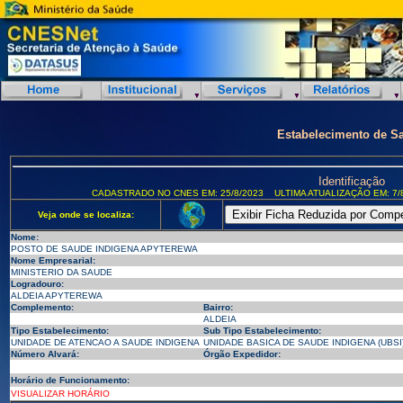
Estabelecimento de S
Identificação
CADASTRADO NO CNES EM: 25/8/2023
ULTIMA ATUALIZAÇÃO EM: 7/
Veja onde se localiza:
Nome:
POSTO DE SAUDE INDIGENA APYTEREWA
Nome Empresarial:
MINISTERIO DA SAUDE
Logradouro:
ALDEIA APYTEREWA
Complemento:
Bairro:
ALDEIA
Tipo Estabelecimento:
Sub Tipo Estabelecimento:
UNIDADE DE ATENCAO A SAUDE INDIGENA
UNIDADE BASICA DE SAUDE INDIGENA (UBSI
Número Alvará:
Órgão Expedidor:
Horário de Funcionamento:
VISUALIZAR HORÁRIO