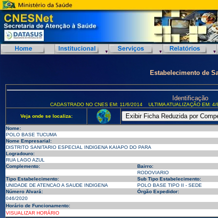
Estabelecimento de S
Identificação
CADASTRADO NO CNES EM: 11/6/2014
ULTIMA ATUALIZAÇÃO EM: 4/
Veja onde se localiza:
Nome:
POLO BASE TUCUMA
Nome Empresarial:
DISTRITO SANITARIO ESPECIAL INDIGENA KAIAPO DO PARA
Logradouro:
RUA LAGO AZUL
Complemento:
Bairro:
RODOVIARIO
Tipo Estabelecimento:
Sub Tipo Estabelecimento:
UNIDADE DE ATENCAO A SAUDE INDIGENA
POLO BASE TIPO II - SEDE
Número Alvará:
Órgão Expedidor:
046/2020
Horário de Funcionamento:
VISUALIZAR HORÁRIO