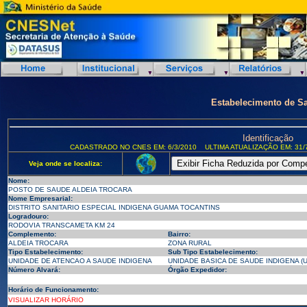
Estabelecimento de S
Identificação
CADASTRADO NO CNES EM: 6/3/2010
ULTIMA ATUALIZAÇÃO EM: 31/
Veja onde se localiza:
Nome:
POSTO DE SAUDE ALDEIA TROCARA
Nome Empresarial:
DISTRITO SANITARIO ESPECIAL INDIGENA GUAMA TOCANTINS
Logradouro:
RODOVIA TRANSCAMETA KM 24
Complemento:
Bairro:
ALDEIA TROCARA
ZONA RURAL
Tipo Estabelecimento:
Sub Tipo Estabelecimento:
UNIDADE DE ATENCAO A SAUDE INDIGENA
UNIDADE BASICA DE SAUDE INDIGENA (U
Número Alvará:
Órgão Expedidor:
Horário de Funcionamento:
VISUALIZAR HORÁRIO