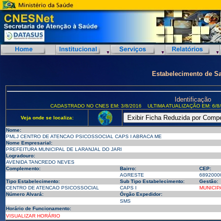
Estabelecimento de S
Identificação
CADASTRADO NO CNES EM: 3/8/2016
ULTIMA ATUALIZAÇÃO EM: 6/8
Veja onde se localiza:
Nome:
PMLJ CENTRO DE ATENCAO PSICOSSOCIAL CAPS I ABRACA ME
Nome Empresarial:
PREFEITURA MUNICIPAL DE LARANJAL DO JARI
Logradouro:
AVENIDA TANCREDO NEVES
Complemento:
Bairro:
CEP:
AGRESTE
6892000
Tipo Estabelecimento:
Sub Tipo Estabelecimento:
Gestão:
CENTRO DE ATENCAO PSICOSSOCIAL
CAPS I
MUNICIP
Número Alvará:
Órgão Expedidor:
SMS
Horário de Funcionamento:
VISUALIZAR HORÁRIO