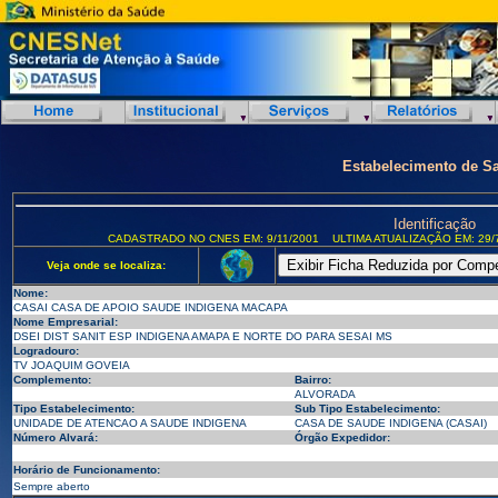
Estabelecimento de S
Identificação
CADASTRADO NO CNES EM: 9/11/2001
ULTIMA ATUALIZAÇÃO EM: 29/
Veja onde se localiza:
Nome:
CASAI CASA DE APOIO SAUDE INDIGENA MACAPA
Nome Empresarial:
DSEI DIST SANIT ESP INDIGENA AMAPA E NORTE DO PARA SESAI MS
Logradouro:
TV JOAQUIM GOVEIA
Complemento:
Bairro:
ALVORADA
Tipo Estabelecimento:
Sub Tipo Estabelecimento:
UNIDADE DE ATENCAO A SAUDE INDIGENA
CASA DE SAUDE INDIGENA (CASAI)
Número Alvará:
Órgão Expedidor:
Horário de Funcionamento:
Sempre aberto