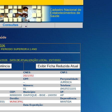
aúde
026
 PERIODO SUPERIOR A 1 ANO
5/2026 DATA DE ATUALIZAÇÃO LOCAL: 15/7/2022
CNES:
CNPJ:
2021552
CPF:
Personalidade:
--
JURÍDICA
Número:
Telefone:
01
(96)35211101
CEP:
Município:
UF:
68980000
OIAPOQUE - IBGE - 160050
AP
Gestão:
Dependência:
BSI)
MUNICIPAL
MANTIDA
Data Expedição: