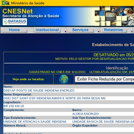
Estabelecimento de S
DESATIVADO em 05/2
MOTIVO: PELO GESTOR POR DESATUALIZACAO POR
Identificação
CADASTRADO NO CNES EM: 9/11/2001
ULTIMA ATUALIZAÇÃO EM: 19/
Veja onde se localiza:
Nome:
DSEI AP POSTO DE SAUDE INDIGENA ENCRUZO
Nome Empresarial:
DSEI DIST SANIT ESP INDIGENA AMAPA E NORTE DO PARA SESAI MS
Logradouro:
BR 156 KM 18
Complemento:
Bairro:
ALDEIA ENCRUZO
Tipo Estabelecimento:
Sub Tipo Estabelecimento:
UNIDADE DE ATENCAO A SAUDE INDIGENA
UNIDADE BASICA DE SAUDE INDIGENA (U
Número Alvará:
Órgão Expedidor: