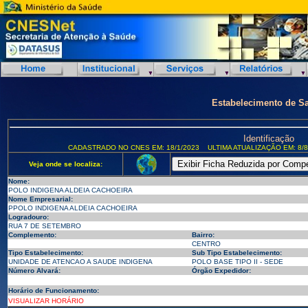
Estabelecimento de S
Identificação
CADASTRADO NO CNES EM: 18/1/2023
ULTIMA ATUALIZAÇÃO EM: 8/8
Veja onde se localiza:
Nome:
POLO INDIGENA ALDEIA CACHOEIRA
Nome Empresarial:
PPOLO INDIGENA ALDEIA CACHOEIRA
Logradouro:
RUA 7 DE SETEMBRO
Complemento:
Bairro:
CENTRO
Tipo Estabelecimento:
Sub Tipo Estabelecimento:
UNIDADE DE ATENCAO A SAUDE INDIGENA
POLO BASE TIPO II - SEDE
Número Alvará:
Órgão Expedidor:
Horário de Funcionamento:
VISUALIZAR HORÁRIO