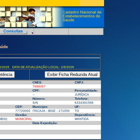
aúde
8/2026 DATA DE ATUALIZAÇÃO LOCAL: 2/6/2026
CNES:
CNPJ:
7688067
CPF:
Personalidade:
--
JURÍDICA
Número:
Telefone:
S/N
6334391568
CEP:
Município:
UF:
77720000
ITACAJA - IBGE - 171050
TO
Gestão:
Dependência:
BSI)
MUNICIPAL
MANTIDA
Data Expedição: