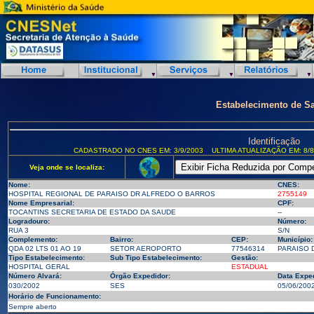
Estabelecimento de S
Identificação
CADASTRADO NO CNES EM: 3/9/2003
ULTIMA ATUALIZAÇÃO EM: 8/8
Veja onde se localiza:
Nome:
CNES:
HOSPITAL REGIONAL DE PARAISO DR ALFREDO O BARROS
2755149
Nome Empresarial:
CPF:
TOCANTINS SECRETARIA DE ESTADO DA SAUDE
--
Logradouro:
Número:
RUA 3
S/N
Complemento:
Bairro:
CEP:
Município:
QDA 02 LTS 01 AO 19
SETOR AEROPORTO
77546314
PARAISO D
Tipo Estabelecimento:
Sub Tipo Estabelecimento:
Gestão:
HOSPITAL GERAL
ESTADUAL
Número Alvará:
Órgão Expedidor:
Data Expe
030/2002
SES
05/06/200
Horário de Funcionamento:
Sempre aberto