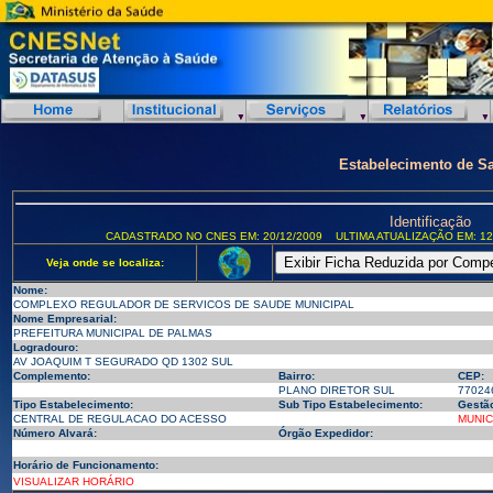
Estabelecimento de S
Identificação
CADASTRADO NO CNES EM: 20/12/2009
ULTIMA ATUALIZAÇÃO EM: 12
Veja onde se localiza:
Nome:
COMPLEXO REGULADOR DE SERVICOS DE SAUDE MUNICIPAL
Nome Empresarial:
PREFEITURA MUNICIPAL DE PALMAS
Logradouro:
AV JOAQUIM T SEGURADO QD 1302 SUL
Complemento:
Bairro:
CEP:
PLANO DIRETOR SUL
77024
Tipo Estabelecimento:
Sub Tipo Estabelecimento:
Gestã
CENTRAL DE REGULACAO DO ACESSO
MUNIC
Número Alvará:
Órgão Expedidor:
Horário de Funcionamento:
VISUALIZAR HORÁRIO