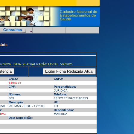
aúde
/7/2026 DATA DE ATUALIZAÇÃO LOCAL: 5/9/2025
CNES:
CNPJ:
6404375
CPF:
Personalidade:
--
JURÍDICA
Número:
Telefone:
S/N
63 32185109/32185353
Município:
UF:
650
PALMAS - IBGE - 172100
TO
o:
Dependência:
IPAL
MANTIDA
Data Expedição: