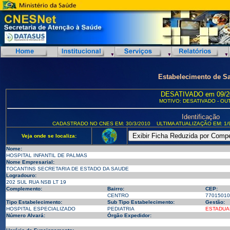
Estabelecimento de S
DESATIVADO em 09/2
MOTIVO: DESATIVADO - OU
Identificação
CADASTRADO NO CNES EM: 30/3/2010
ULTIMA ATUALIZAÇÃO EM: 1/
Veja onde se localiza:
Nome:
HOSPITAL INFANTIL DE PALMAS
Nome Empresarial:
TOCANTINS SECRETARIA DE ESTADO DA SAUDE
Logradouro:
202 SUL RUA NSB LT 19
Complemento:
Bairro:
CEP:
CENTRO
77015010
Tipo Estabelecimento:
Sub Tipo Estabelecimento:
Gestão:
HOSPITAL ESPECIALIZADO
PEDIATRIA
ESTADUA
Número Alvará:
Órgão Expedidor: