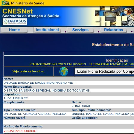
Estabelecimento de S
Identificação
CADASTRADO NO CNES EM: 8/5/2013
ULTIMA ATUALIZAÇÃO EM: 5/8
Veja onde se localiza:
Nome:
UNIDADE BASICA DE SAUDE INDIGINA BRUPRE
Nome Empresarial:
DISTRITO SANITARIO ESPECIAL INDIGENA DO TOCANTINS
Logradouro:
ALDEIA BRUPRE
Complemento:
Bairro:
ZONA RURAL
Tipo Estabelecimento:
Sub Tipo Estabelecimento:
UNIDADE DE ATENCAO A SAUDE INDIGENA
UNIDADE BASICA DE SAUDE INDIGENA (UB
Número Alvará:
Órgão Expedidor:
Horário de Funcionamento:
VISUALIZAR HORÁRIO