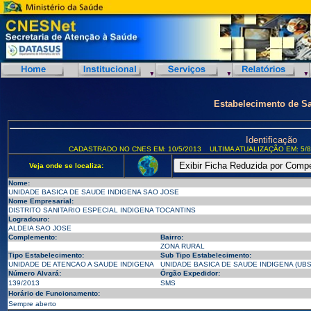
Estabelecimento de S
Identificação
CADASTRADO NO CNES EM: 10/5/2013
ULTIMA ATUALIZAÇÃO EM: 5/8
Veja onde se localiza:
Nome:
UNIDADE BASICA DE SAUDE INDIGENA SAO JOSE
Nome Empresarial:
DISTRITO SANITARIO ESPECIAL INDIGENA TOCANTINS
Logradouro:
ALDEIA SAO JOSE
Complemento:
Bairro:
ZONA RURAL
Tipo Estabelecimento:
Sub Tipo Estabelecimento:
UNIDADE DE ATENCAO A SAUDE INDIGENA
UNIDADE BASICA DE SAUDE INDIGENA (UBS
Número Alvará:
Órgão Expedidor:
139/2013
SMS
Horário de Funcionamento:
Sempre aberto