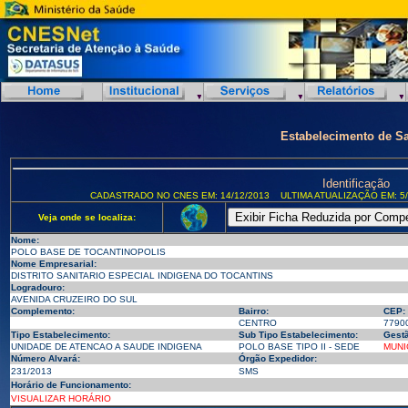
Estabelecimento de S
Identificação
CADASTRADO NO CNES EM: 14/12/2013
ULTIMA ATUALIZAÇÃO EM: 5/
Veja onde se localiza:
Nome:
POLO BASE DE TOCANTINOPOLIS
Nome Empresarial:
DISTRITO SANITARIO ESPECIAL INDIGENA DO TOCANTINS
Logradouro:
AVENIDA CRUZEIRO DO SUL
Complemento:
Bairro:
CEP:
CENTRO
7790
Tipo Estabelecimento:
Sub Tipo Estabelecimento:
Gestã
UNIDADE DE ATENCAO A SAUDE INDIGENA
POLO BASE TIPO II - SEDE
MUNI
Número Alvará:
Órgão Expedidor:
231/2013
SMS
Horário de Funcionamento:
VISUALIZAR HORÁRIO