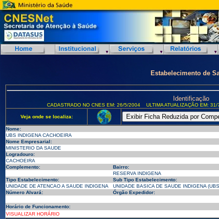
Estabelecimento de S
Identificação
CADASTRADO NO CNES EM: 26/5/2004
ULTIMA ATUALIZAÇÃO EM: 31/
Veja onde se localiza:
Nome:
UBS INDIGENA CACHOEIRA
Nome Empresarial:
MINISTERIO DA SAUDE
Logradouro:
CACHOEIRA
Complemento:
Bairro:
RESERVA INDIGENA
Tipo Estabelecimento:
Sub Tipo Estabelecimento:
UNIDADE DE ATENCAO A SAUDE INDIGENA
UNIDADE BASICA DE SAUDE INDIGENA (UBS
Número Alvará:
Órgão Expedidor:
Horário de Funcionamento:
VISUALIZAR HORÁRIO