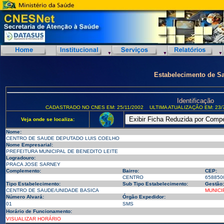
Estabelecimento de S
Identificação
CADASTRADO NO CNES EM: 25/11/2002
ULTIMA ATUALIZAÇÃO EM: 23/
Veja onde se localiza:
Nome:
CENTRO DE SAUDE DEPUTADO LUIS COELHO
Nome Empresarial:
PREFEITURA MUNICIPAL DE BENEDITO LEITE
Logradouro:
PRACA JOSE SARNEY
Complemento:
Bairro:
CEP:
CENTRO
658850
Tipo Estabelecimento:
Sub Tipo Estabelecimento:
Gestão:
CENTRO DE SAUDE/UNIDADE BASICA
MUNICI
Número Alvará:
Órgão Expedidor:
01
SMS
Horário de Funcionamento:
VISUALIZAR HORÁRIO