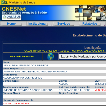
Estabelecimento de S
Identificação
CADASTRADO NO CNES EM: 4/11/2017
ULTIMA ATUALIZAÇÃO EM: 6/
Veja onde se localiza:
Nome:
UBSI ALDEIA JENIPAPO DOS RIBEIROS
Nome Empresarial:
DISTRITO SANITARIO ESPECIAL INDIGENA MARANHAO
Logradouro:
ALDEIA JENIPAPO DOS RIBEIROS
Complemento:
Bairro:
CEP:
ALDEIA
65395000
Tipo Estabelecimento:
Sub Tipo Estabelecimento:
Gestão:
UNIDADE DE ATENCAO A SAUDE INDIGENA
POLO BASE TIPO II - SEDE
MUNICIPA
Número Alvará:
Órgão Expedidor:
Horário de Funcionamento:
VISUALIZAR HORÁRIO