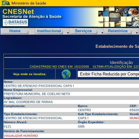
Estabelecimento de S
Identificação
CADASTRADO NO CNES EM: 16/2/2006
ULTIMA ATUALIZAÇÃO EM: 12/
Veja onde se localiza:
Nome:
CENTRO DE ATENCAO PSICOSSOCIAL CAPS I
Nome Empresarial:
PREFEITURA MUNICIPAL DE COELHO NETO
Logradouro:
AV MAL COORDEIRO DE FARIAS
Complemento:
Bairro:
CEP:
CENTRO
65620
Tipo Estabelecimento:
Sub Tipo Estabelecimento:
Gestã
CENTRO DE ATENCAO PSICOSSOCIAL
CAPS I
MUNIC
Número Alvará:
Órgão Expedidor:
0121
SMS
Horário de Funcionamento:
VISUALIZAR HORÁRIO