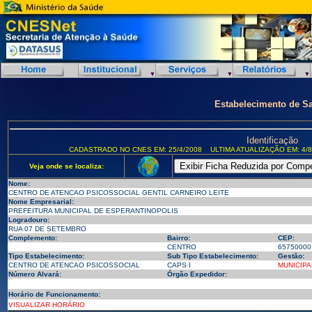
Estabelecimento de S
Identificação
CADASTRADO NO CNES EM: 25/4/2008
ULTIMA ATUALIZAÇÃO EM: 4/8
Veja onde se localiza:
Nome:
CENTRO DE ATENCAO PSICOSSOCIAL GENTIL CARNEIRO LEITE
Nome Empresarial:
PREFEITURA MUNICIPAL DE ESPERANTINOPOLIS
Logradouro:
RUA 07 DE SETEMBRO
Complemento:
Bairro:
CEP:
CENTRO
65750000
Tipo Estabelecimento:
Sub Tipo Estabelecimento:
Gestão:
CENTRO DE ATENCAO PSICOSSOCIAL
CAPS I
MUNICIPA
Número Alvará:
Órgão Expedidor:
Horário de Funcionamento:
VISUALIZAR HORÁRIO