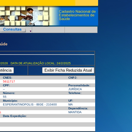
aúde
/2026 DATA DE ATUALIZAÇÃO LOCAL: 24/2/2025
CNES:
CNPJ:
5611717
CPF:
Personalidade:
--
JURÍDICA
Número:
Telefone:
55
Município:
UF:
ESPERANTINOPOLIS - IBGE - 210400
MA
Dependência:
L
MANTIDA
Data Expedição: