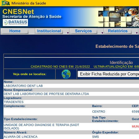
Estabelecimento de S
Identificação
CADASTRADO NO CNES EM: 21/4/2022
ULTIMA ATUALIZAÇÃO EM: 6/8
Veja onde se localiza:
Nome:
LABORATORIO DENT LAB
Nome Empresarial:
DENT LAB LABORATORIO DE PROTESE DENTARIA LTDA
Logradouro:
TIRADENTES
Complemento:
Bairro:
CEP
CENTRO
659
Sub Tipo
Tipo Estabelecimento:
Gest
Estabelecimento:
UNIDADE DE APOIO DIAGNOSE E TERAPIA (SADT
MUN
ISOLADO)
Número Alvará:
Órgão Expedidor:
ALVARA DE LINCENCA
SMS