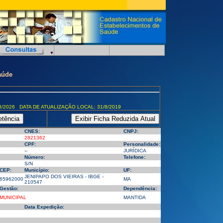
aúde
8/2026 DATA DE ATUALIZAÇÃO LOCAL: 31/8/2019
CNES:
CNPJ:
2821362
CPF:
Personalidade:
--
JURÍDICA
Número:
Telefone:
S/N
CEP:
Município:
UF:
JENIPAPO DOS VIEIRAS - IBGE -
65962000
MA
210547
Gestão:
Dependência:
MUNICIPAL
MANTIDA
Data Expedição: