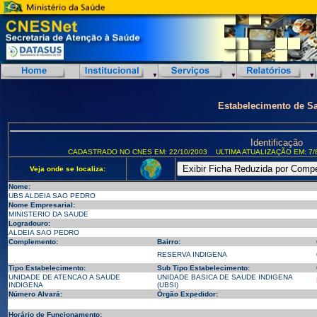
Estabelecimento de S
Identificação
CADASTRADO NO CNES EM: 22/10/2003
ULTIMA ATUALIZAÇÃO EM: 7/
Veja onde se localiza:
Nome:
UBS ALDEIA SAO PEDRO
Nome Empresarial:
MINISTERIO DA SAUDE
Logradouro:
ALDEIA SAO PEDRO
Complemento:
Bairro:
RESERVA INDIGENA
Tipo Estabelecimento:
Sub Tipo Estabelecimento:
UNIDADE DE ATENCAO A SAUDE
UNIDADE BASICA DE SAUDE INDIGENA
INDIGENA
(UBSI)
Número Alvará:
Órgão Expedidor:
Horário de Funcionamento: