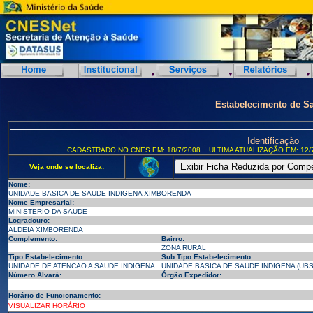
Estabelecimento de S
Identificação
CADASTRADO NO CNES EM: 18/7/2008
ULTIMA ATUALIZAÇÃO EM: 12/
Veja onde se localiza:
Nome:
UNIDADE BASICA DE SAUDE INDIGENA XIMBORENDA
Nome Empresarial:
MINISTERIO DA SAUDE
Logradouro:
ALDEIA XIMBORENDA
Complemento:
Bairro:
ZONA RURAL
Tipo Estabelecimento:
Sub Tipo Estabelecimento:
UNIDADE DE ATENCAO A SAUDE INDIGENA
UNIDADE BASICA DE SAUDE INDIGENA (UBS
Número Alvará:
Órgão Expedidor:
Horário de Funcionamento:
VISUALIZAR HORÁRIO