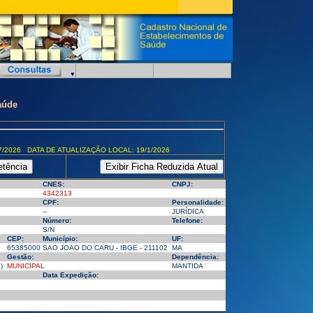
aúde
7/2026 DATA DE ATUALIZAÇÃO LOCAL: 19/1/2026
CNES:
CNPJ:
4342313
CPF:
Personalidade:
--
JURÍDICA
Número:
Telefone:
S/N
CEP:
Município:
UF:
65385000
SAO JOAO DO CARU - IBGE - 211102
MA
Gestão:
Dependência:
)
MUNICIPAL
MANTIDA
Data Expedição: