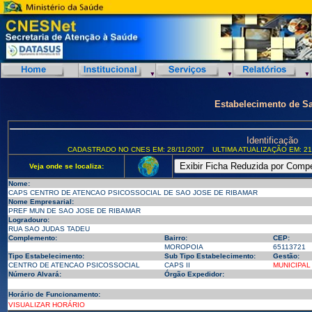
Estabelecimento de S
Identificação
CADASTRADO NO CNES EM: 28/11/2007
ULTIMA ATUALIZAÇÃO EM: 21
Veja onde se localiza:
Nome:
CAPS CENTRO DE ATENCAO PSICOSSOCIAL DE SAO JOSE DE RIBAMAR
Nome Empresarial:
PREF MUN DE SAO JOSE DE RIBAMAR
Logradouro:
RUA SAO JUDAS TADEU
Complemento:
Bairro:
CEP:
MOROPOIA
65113721
Tipo Estabelecimento:
Sub Tipo Estabelecimento:
Gestão:
CENTRO DE ATENCAO PSICOSSOCIAL
CAPS II
MUNICIPAL
Número Alvará:
Órgão Expedidor:
Horário de Funcionamento:
VISUALIZAR HORÁRIO