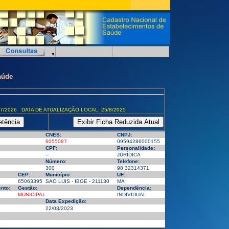
aúde
7/2026 DATA DE ATUALIZAÇÃO LOCAL: 25/8/2025
CNES:
CNPJ:
6055087
09594286000155
CPF:
Personalidade:
--
JURÍDICA
Número:
Telefone:
300
98 32314371
CEP:
Município:
UF:
65063395
SAO LUIS - IBGE - 211130
MA
nto:
Gestão:
Dependência:
MUNICIPAL
INDIVIDUAL
Data Expedição:
22/03/2023