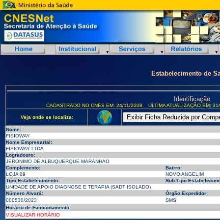
Estabelecimento de S
Identificação
CADASTRADO NO CNES EM: 24/11/2008
ULTIMA ATUALIZAÇÃO EM: 31/
Veja onde se localiza:
Nome:
FISIOWAY
Nome Empresarial:
FISIOWAY LTDA
Logradouro:
JERONIMO DE ALBUQUERQUE MARANHAO
Complemento:
Bairro:
LOJA 09
NOVO ANGELIM
Tipo Estabelecimento:
Sub Tipo Estabelecime
UNIDADE DE APOIO DIAGNOSE E TERAPIA (SADT ISOLADO)
Número Alvará:
Órgão Expedidor:
000530/2023
SMS
Horário de Funcionamento:
VISUALIZAR HORÁRIO