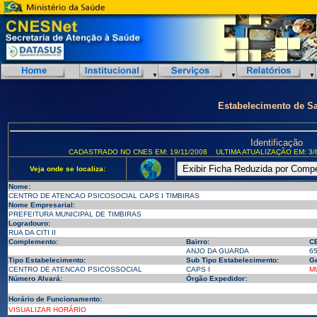
Estabelecimento de S
Identificação
CADASTRADO NO CNES EM: 19/11/2008
ULTIMA ATUALIZAÇÃO EM: 3/
Veja onde se localiza:
Nome:
CENTRO DE ATENCAO PSICOSOCIAL CAPS I TIMBIRAS
Nome Empresarial:
PREFEITURA MUNICIPAL DE TIMBIRAS
Logradouro:
RUA DA CITI II
Complemento:
Bairro:
C
ANJO DA GUARDA
6
Tipo Estabelecimento:
Sub Tipo Estabelecimento:
Ge
CENTRO DE ATENCAO PSICOSSOCIAL
CAPS I
M
Número Alvará:
Órgão Expedidor:
Horário de Funcionamento:
VISUALIZAR HORÁRIO