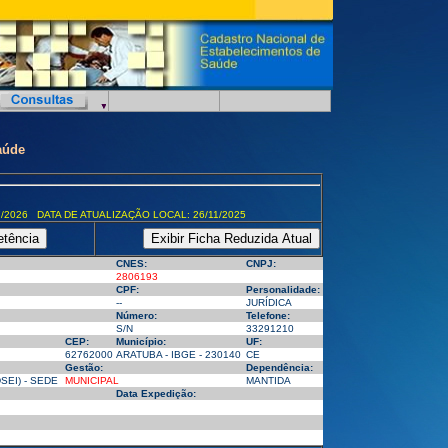
aúde
/2026 DATA DE ATUALIZAÇÃO LOCAL: 26/11/2025
CNES:
CNPJ:
2806193
CPF:
Personalidade:
--
JURÍDICA
Número:
Telefone:
S/N
33291210
CEP:
Município:
UF:
62762000
ARATUBA - IBGE - 230140
CE
Gestão:
Dependência:
SEI) - SEDE
MUNICIPAL
MANTIDA
Data Expedição: