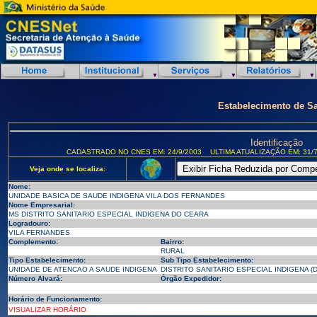
Estabelecimento de S
Identificação
CADASTRADO NO CNES EM: 24/9/2003
ULTIMA ATUALIZAÇÃO EM: 31/7
Veja onde se localiza:
Nome:
UNIDADE BASICA DE SAUDE INDIGENA VILA DOS FERNANDES
Nome Empresarial:
MS DISTRITO SANITARIO ESPECIAL INDIGENA DO CEARA
Logradouro:
VILA FERNANDES
Complemento:
Bairro:
RURAL
Tipo Estabelecimento:
Sub Tipo Estabelecimento:
UNIDADE DE ATENCAO A SAUDE INDIGENA
DISTRITO SANITARIO ESPECIAL INDIGENA (D
Número Alvará:
Órgão Expedidor:
Horário de Funcionamento:
VISUALIZAR HORÁRIO