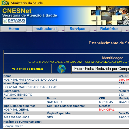
Estabelecimento de S
Identificação
CADASTRADO NO CNES EM: 8/5/2002
ULTIMA ATUALIZAÇÃO EM: 30/7
Veja onde se localiza:
Nome:
CNES:
HOSPITAL MATERNIDADE SAO LUCAS
256249
Nome Empresarial:
CPF:
HOSPITAL MATERNIDADE SAO LUCAS
--
Logradouro:
Número
RUA SAO BENEDITO
243
Complemento:
Bairro:
CEP:
Municíp
SAO MIGUEL
63010545
JUAZEI
Tipo Estabelecimento:
Sub Tipo Estabelecimento:
Gestão:
HOSPITAL GERAL
MUNICIPAL
Número Alvará:
Órgão Expedidor:
Data E
34872018/06-1057
SES
19/06/
Horário de Funcionamento:
Sempre aberto