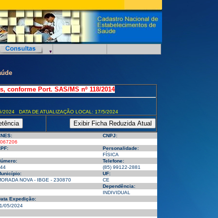
aúde
s, conforme Port. SAS/MS nº 118/2014
5/2024 DATA DE ATUALIZAÇÃO LOCAL: 17/5/2024
NES:
CNPJ:
067206
PF:
Personalidade:
FÍSICA
úmero:
Telefone:
44
(85) 99122-2881
unicípio:
UF:
ORADA NOVA - IBGE - 230870
CE
Dependência:
INDIVIDUAL
ata Expedição:
1/05/2024