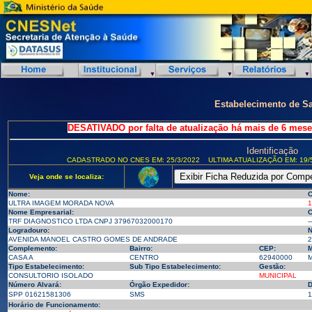
Estabelecimento de S
DESATIVADO por falta de atualização há mais de 6 mese
Identificação
CADASTRADO NO CNES EM: 25/3/2022
ULTIMA ATUALIZAÇÃO EM: 19/
Veja onde se localiza:
Nome:
C
ULTRA IMAGEM MORADA NOVA
1
Nome Empresarial:
C
TRF DIAGNOSTICO LTDA CNPJ 37967032000170
--
Logradouro:
N
AVENIDA MANOEL CASTRO GOMES DE ANDRADE
2
Complemento:
Bairro:
CEP:
M
CASA A
CENTRO
62940000
M
Tipo Estabelecimento:
Sub Tipo Estabelecimento:
Gestão:
CONSULTORIO ISOLADO
MUNICIPAL
Número Alvará:
Órgão Expedidor:
D
SPP 01621581306
SMS
1
Horário de Funcionamento: