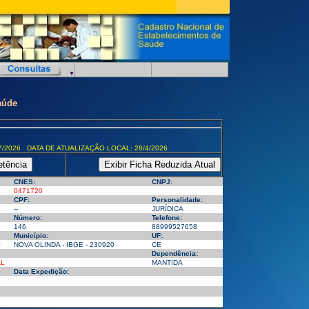
aúde
7/2026 DATA DE ATUALIZAÇÃO LOCAL: 28/4/2026
CNES:
CNPJ:
0471720
CPF:
Personalidade:
--
JURÍDICA
Número:
Telefone:
146
88999527658
Município:
UF:
0
NOVA OLINDA - IBGE - 230920
CE
Dependência:
AL
MANTIDA
Data Expedição: