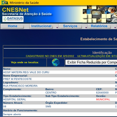
Estabelecimento de S
Identificação
CADASTRADO NO CNES EM: 8/5/2002
ULTIMA ATUALIZAÇÃO EM: 9/7/
Veja onde se localiza:
Nome:
C
HOSP MATERN REG VALE DO CURU
2
Nome Empresarial:
C
PREF M PENTECOSTE
--
Logradouro:
N
RUA FRANCISCO MOREIRA
4
Complemento:
Bairro:
CEP:
M
CENTRO
62640000
P
Tipo Estabelecimento:
Sub Tipo Estabelecimento:
Gestão:
HOSPITAL GERAL
MUNICIPAL
Número Alvará:
Órgão Expedidor:
D
08
SMS
1
Horário de Funcionamento:
Sempre aberto