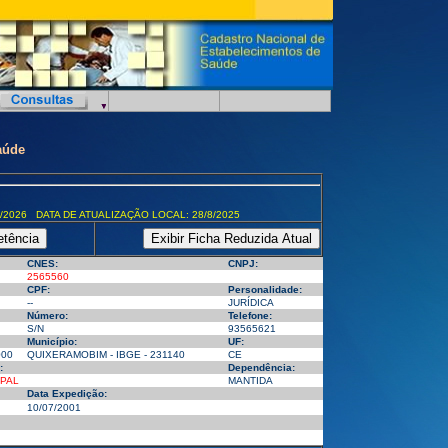
aúde
/2026 DATA DE ATUALIZAÇÃO LOCAL: 28/8/2025
CNES:
CNPJ:
2565560
CPF:
Personalidade:
--
JURÍDICA
Número:
Telefone:
S/N
93565621
Município:
UF:
000
QUIXERAMOBIM - IBGE - 231140
CE
:
Dependência:
IPAL
MANTIDA
Data Expedição:
10/07/2001