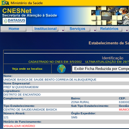
Estabelecimento de S
Identificação
CADASTRADO NO CNES EM: 8/5/2002
ULTIMA ATUALIZAÇÃO EM: 29/7
Veja onde se localiza:
Nome:
UNIDADE BASICA DE SAUDE BENTO CORREIA DE ALBUQUERQUE
Nome Empresarial:
PREF M QUIXERAMOBIM
Logradouro:
DISTRITO DE ENCANTADO
Complemento:
Bairro:
CEP:
ZONA RURAL
63800
Tipo Estabelecimento:
Sub Tipo Estabelecimento:
Gestão
CENTRO DE SAUDE/UNIDADE BASICA
MUNIC
Número Alvará:
Órgão Expedidor:
121
SMS
Horário de Funcionamento:
VISUALIZAR HORÁRIO