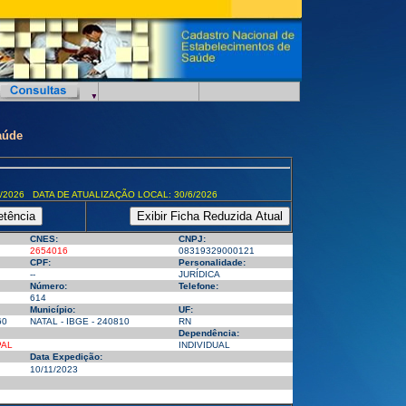
aúde
/2026 DATA DE ATUALIZAÇÃO LOCAL: 30/6/2026
CNES:
CNPJ:
2654016
08319329000121
CPF:
Personalidade:
--
JURÍDICA
Número:
Telefone:
614
Município:
UF:
60
NATAL - IBGE - 240810
RN
Dependência:
PAL
INDIVIDUAL
Data Expedição:
10/11/2023