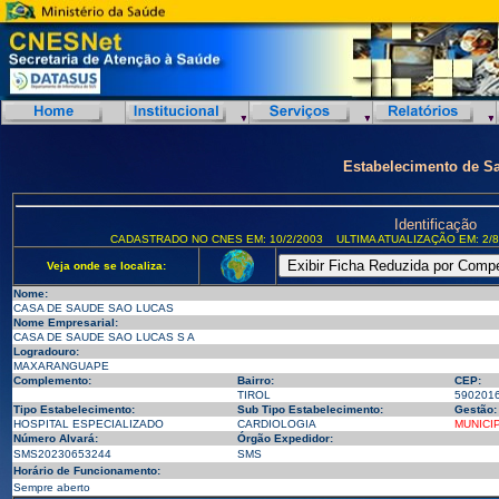
Estabelecimento de S
Identificação
CADASTRADO NO CNES EM: 10/2/2003
ULTIMA ATUALIZAÇÃO EM: 2/8
Veja onde se localiza:
Nome:
CASA DE SAUDE SAO LUCAS
Nome Empresarial:
CASA DE SAUDE SAO LUCAS S A
Logradouro:
MAXARANGUAPE
Complemento:
Bairro:
CEP:
TIROL
590201
Tipo Estabelecimento:
Sub Tipo Estabelecimento:
Gestão:
HOSPITAL ESPECIALIZADO
CARDIOLOGIA
MUNICI
Número Alvará:
Órgão Expedidor:
SMS20230653244
SMS
Horário de Funcionamento:
Sempre aberto