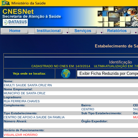
Estabelecimento de S
Identificação
CADASTRADO NO CNES EM: 14/3/2014
ULTIMA ATUALIZAÇÃO EM: 7/
Veja onde se localiza:
Nome:
EMULTI SAUDE SANTA CRUZ RN
Nome Empresarial:
MUNICIPIO DE SANTA CRUZ
Logradouro:
RUA FERREIRA CHAVES
Complemento:
Bairro:
CE
CENTRO
59
Tipo Estabelecimento:
Sub Tipo Estabelecimento:
Ges
CENTRO DE APOIO A SAUDE DA FAMILIA
MU
Número Alvará:
Órgão Expedidor:
Horário de Funcionamento:
VISUALIZAR HORÁRIO