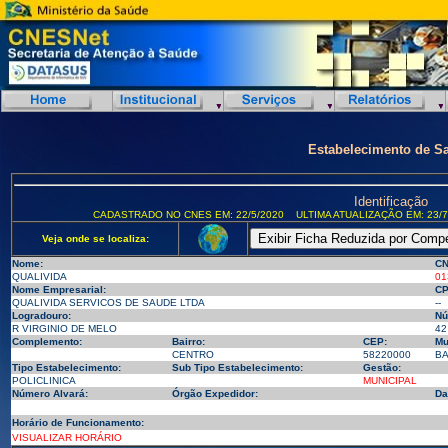
Estabelecimento de S
Identificação
CADASTRADO NO CNES EM: 22/5/2020
ULTIMA ATUALIZAÇÃO EM: 23/7
Veja onde se localiza:
Nome:
CN
QUALIVIDA
01
Nome Empresarial:
CP
QUALIVIDA SERVICOS DE SAUDE LTDA
--
Logradouro:
Nú
R VIRGINIO DE MELO
42
Complemento:
Bairro:
CEP:
Mu
CENTRO
58220000
BA
Tipo Estabelecimento:
Sub Tipo Estabelecimento:
Gestão:
POLICLINICA
MUNICIPAL
Número Alvará:
Órgão Expedidor:
Da
Horário de Funcionamento:
VISUALIZAR HORÁRIO