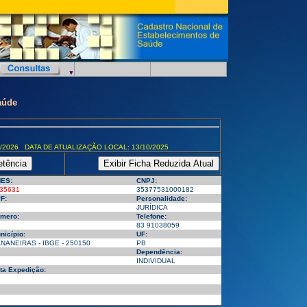
aúde
/2026 DATA DE ATUALIZAÇÃO LOCAL: 13/10/2025
ES:
CNPJ:
35631
35377531000182
F:
Personalidade:
JURÍDICA
mero:
Telefone:
83 91038059
nicípio:
UF:
NANEIRAS - IBGE - 250150
PB
Dependência:
INDIVIDUAL
ta Expedição: