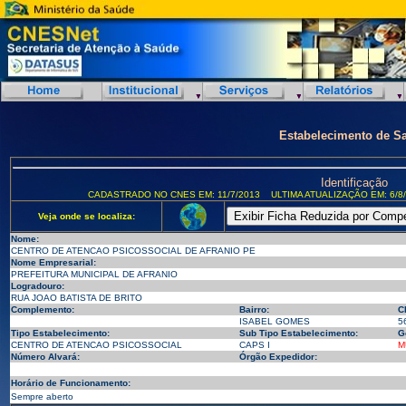
Estabelecimento de S
Identificação
CADASTRADO NO CNES EM: 11/7/2013
ULTIMA ATUALIZAÇÃO EM: 6/8
Veja onde se localiza:
Nome:
CENTRO DE ATENCAO PSICOSSOCIAL DE AFRANIO PE
Nome Empresarial:
PREFEITURA MUNICIPAL DE AFRANIO
Logradouro:
RUA JOAO BATISTA DE BRITO
Complemento:
Bairro:
C
ISABEL GOMES
5
Tipo Estabelecimento:
Sub Tipo Estabelecimento:
G
CENTRO DE ATENCAO PSICOSSOCIAL
CAPS I
M
Número Alvará:
Órgão Expedidor:
Horário de Funcionamento:
Sempre aberto