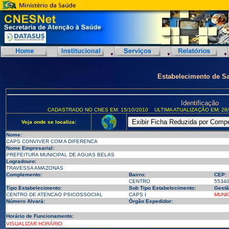
Estabelecimento de S
Identificação
CADASTRADO NO CNES EM: 15/10/2010
ULTIMA ATUALIZAÇÃO EM: 28/
Veja onde se localiza:
Nome:
CAPS CONVIVER COM A DIFERENCA
Nome Empresarial:
PREFEITURA MUNICIPAL DE AGUAS BELAS
Logradouro:
TRAVESSA AMAZONAS
Complemento:
Bairro:
CEP:
CENTRO
5534
Tipo Estabelecimento:
Sub Tipo Estabelecimento:
Gestã
CENTRO DE ATENCAO PSICOSSOCIAL
CAPS I
MUNI
Número Alvará:
Órgão Expedidor:
Horário de Funcionamento:
VISUALIZAR HORÁRIO