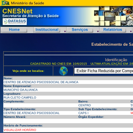
Estabelecimento de S
Identificação
CADASTRADO NO CNES EM: 10/6/2015
ULTIMA ATUALIZAÇÃO EM: 2/
Veja onde se localiza:
Nome:
CENTRO DE ATENCAO PSICOSSOCIAL DE ALIANCA
Nome Empresarial:
MUNICIPIO DA ALIANCA
Logradouro:
RUA CLETO CAMPELO
Complemento:
Bairro:
C
CENTRO
5
Tipo Estabelecimento:
Sub Tipo Estabelecimento:
G
CENTRO DE ATENCAO PSICOSSOCIAL
CAPS I
M
Número Alvará:
Órgão Expedidor:
Horário de Funcionamento:
VISUALIZAR HORÁRIO