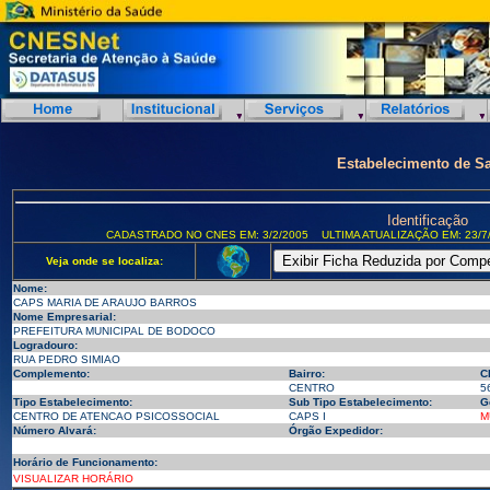
Estabelecimento de S
Identificação
CADASTRADO NO CNES EM: 3/2/2005
ULTIMA ATUALIZAÇÃO EM: 23/7
Veja onde se localiza:
Nome:
CAPS MARIA DE ARAUJO BARROS
Nome Empresarial:
PREFEITURA MUNICIPAL DE BODOCO
Logradouro:
RUA PEDRO SIMIAO
Complemento:
Bairro:
C
CENTRO
5
Tipo Estabelecimento:
Sub Tipo Estabelecimento:
G
CENTRO DE ATENCAO PSICOSSOCIAL
CAPS I
M
Número Alvará:
Órgão Expedidor:
Horário de Funcionamento:
VISUALIZAR HORÁRIO