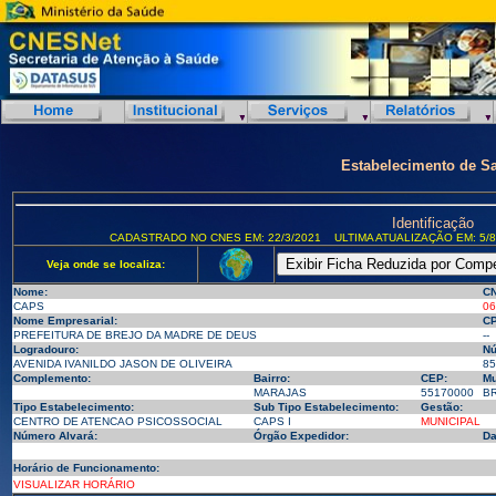
Estabelecimento de S
Identificação
CADASTRADO NO CNES EM: 22/3/2021
ULTIMA ATUALIZAÇÃO EM: 5/8
Veja onde se localiza:
Nome:
CN
CAPS
06
Nome Empresarial:
CP
PREFEITURA DE BREJO DA MADRE DE DEUS
--
Logradouro:
Nú
AVENIDA IVANILDO JASON DE OLIVEIRA
85
Complemento:
Bairro:
CEP:
Mu
MARAJAS
55170000
BR
Tipo Estabelecimento:
Sub Tipo Estabelecimento:
Gestão:
CENTRO DE ATENCAO PSICOSSOCIAL
CAPS I
MUNICIPAL
Número Alvará:
Órgão Expedidor:
Da
Horário de Funcionamento:
VISUALIZAR HORÁRIO