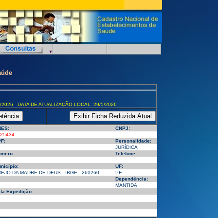
aúde
/2026 DATA DE ATUALIZAÇÃO LOCAL: 29/5/2026
ES:
CNPJ:
25434
F:
Personalidade:
JURÍDICA
mero:
Telefone:
nicípio:
UF:
EJO DA MADRE DE DEUS - IBGE - 260260
PE
Dependência:
MANTIDA
ta Expedição: