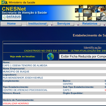
Estabelecimento de S
Identificação
CADASTRADO NO CNES EM: 3/5/2006
ULTIMA ATUALIZAÇÃO EM: 2/8
Veja onde se localiza:
Nome:
CAPS 1 ODENA TENORIO DE ALMEIDA
Nome Empresarial:
MUNICIPIO DE BUIQUE
Logradouro:
RUA MONSENHOR JOSEH KEHRLE
Complemento:
Bairro:
CENTRO
Tipo Estabelecimento:
Sub Tipo Estabelecimento:
G
CENTRO DE ATENCAO PSICOSSOCIAL
CAPS I
Número Alvará:
Órgão Expedidor:
Horário de Funcionamento:
VISUALIZAR HORÁRIO