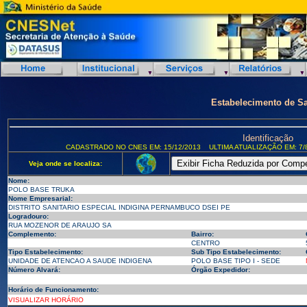
Estabelecimento de S
Identificação
CADASTRADO NO CNES EM: 15/12/2013
ULTIMA ATUALIZAÇÃO EM: 7/
Veja onde se localiza:
Nome:
POLO BASE TRUKA
Nome Empresarial:
DISTRITO SANITARIO ESPECIAL INDIGINA PERNAMBUCO DSEI PE
Logradouro:
RUA MOZENOR DE ARAUJO SA
Complemento:
Bairro:
CENTRO
Tipo Estabelecimento:
Sub Tipo Estabelecimento:
UNIDADE DE ATENCAO A SAUDE INDIGENA
POLO BASE TIPO I - SEDE
Número Alvará:
Órgão Expedidor:
Horário de Funcionamento:
VISUALIZAR HORÁRIO